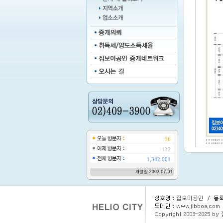
56
132
1,342,001